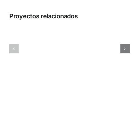
Proyectos relacionados
Festival
Festival
de
Starlite
Jazz
Marbella
Vitoria-
Gasteiz