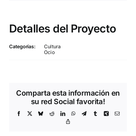
Detalles del Proyecto
Categorías:
Cultura
Ocio
Comparta esta información en
su red Social favorita!
Facebook
X
Bluesky
Reddit
LinkedIn
WhatsApp
Telegram
Tumblr
Xing
Correo
electrón
Copy
Link