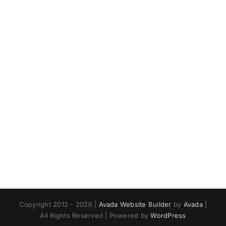
/
Marbella
Orfeó
Català
Copyright 2012 - 2026 |
Avada Website Builder
by
Avada
|
All Rights Reserved | Powered by
WordPress