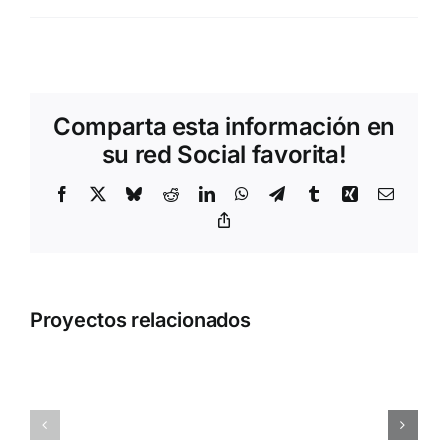
Comparta esta información en
su red Social favorita!
Facebook
X
Bluesky
Reddit
LinkedIn
WhatsApp
Telegram
Tumblr
Xing
Correo
electrón
Copy
Link
Proyectos relacionados
Palau
de
la
Festival
Música
Starlite